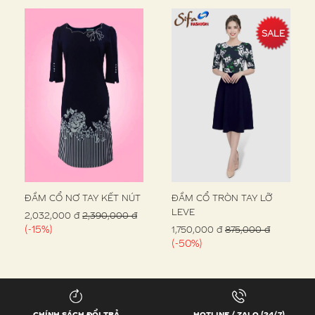
SALE
ĐẦM CỔ NƠ TAY KẾT NÚT
ĐẦM CỔ TRÒN TAY LỠ
LEVE
2,032,000 đ
2,390,000 đ
(-15%)
1,750,000 đ
875,000 đ
(-50%)
CHÍNH SÁCH ĐỔI TRẢ
HOTLINE / ZALO (24/7)