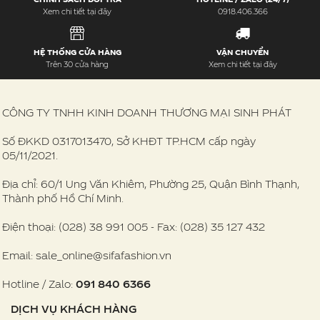
Xem chi tiết tại đây
0918.406.366
HỆ THỐNG CỬA HÀNG
VẬN CHUYỂN
Trên 30 cửa hàng
Xem chi tiết tại đây
CÔNG TY TNHH KINH DOANH THƯƠNG MẠI SINH PHÁT
Số ĐKKD 0317013470, Sở KHĐT TP.HCM cấp ngày
05/11/2021.
Địa chỉ: 60/1 Ung Văn Khiêm, Phường 25, Quận Bình Thạnh,
Thành phố Hồ Chí Minh.
Điện thoại: (028) 38 991 005 - Fax: (028) 35 127 432
Email: sale_online@sifafashion.vn
Hotline / Zalo:
091 840 6366
DỊCH VỤ KHÁCH HÀNG