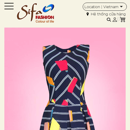
Location | Vietnam
Hệ thống cửa hàng
(
)