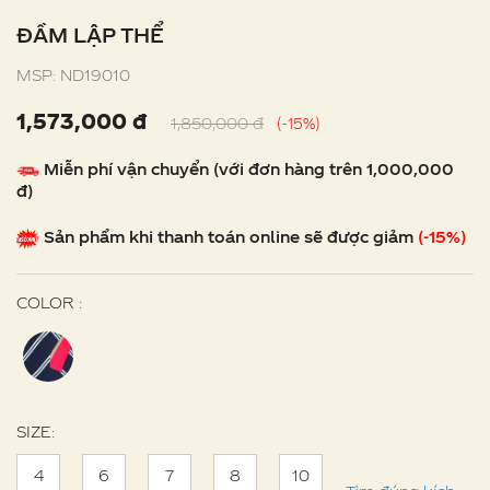
ĐẦM LẬP THỂ
MSP: ND19010
1,573,000 đ
1,850,000 đ
(-15%)
Miễn phí vận chuyển (với đơn hàng trên 1,000,000
đ)
Sản phẩm khi thanh toán online sẽ được giảm
(-15%)
COLOR :
SIZE:
4
6
7
8
10