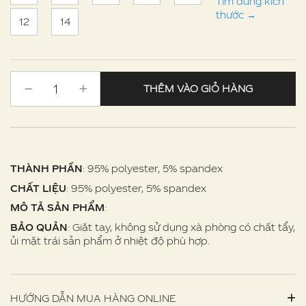
Tìm đúng kích
thước
→
12
14
THÊM VÀO GIỎ HÀNG
THÀNH PHẦN
: 95% polyester, 5% spandex
CHẤT LIỆU
: 95% polyester, 5% spandex
MÔ TẢ SẢN PHẨM
:
BẢO QUẢN
: Giặt tay, không sử dụng xà phòng có chất tẩy,
ủi mặt trái sản phẩm ở nhiệt độ phù hợp.
HƯỚNG DẪN MUA HÀNG ONLINE