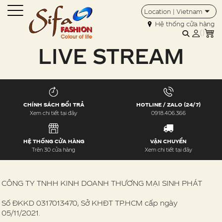
Location | Vietnam
Hệ thống cửa hàng
(
)
LIVE STREAM
CHÍNH SÁCH ĐỔI TRẢ
HOTLINE / ZALO (24/7)
Xem chi tiết tại đây
0918.406.366
HỆ THỐNG CỬA HÀNG
VẬN CHUYỂN
Trên 30 cửa hàng
Xem chi tiết tại đây
CÔNG TY TNHH KINH DOANH THƯƠNG MẠI SINH PHÁT
Số ĐKKD 0317013470, Sở KHĐT TP.HCM cấp ngày
05/11/2021.