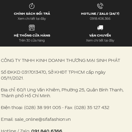
CHÍNH SÁCH ĐỔI TRẢ
HOTLINE / ZALO (24/7)
Xem chi tiết tại đây
0918.406.366
HỆ THỐNG CỬA HÀNG
VẬN CHUYỂN
Trên 30 cửa hàng
Xem chi tiết tại đây
CÔNG TY TNHH KINH DOANH THƯƠNG MẠI SINH PHÁT
Số ĐKKD 0317013470, Sở KHĐT TP.HCM cấp ngày
05/11/2021.
Địa chỉ: 60/1 Ung Văn Khiêm, Phường 25, Quận Bình Thạnh,
Thành phố Hồ Chí Minh.
Điện thoại: (028) 38 991 005 - Fax: (028) 35 127 432
Email: sale_online@sifafashion.vn
Hotline / Zalo:
091 840 6366