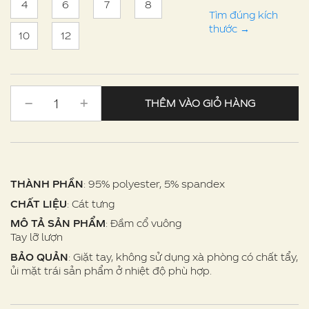
4
6
7
8
Tìm đúng kích
thước
→
10
12
THÊM VÀO GIỎ HÀNG
THÀNH PHẦN
: 95% polyester, 5% spandex
CHẤT LIỆU
: Cát tưng
MÔ TẢ SẢN PHẨM
: Đầm cổ vuông
Tay lỡ lượn
BẢO QUẢN
: Giặt tay, không sử dụng xà phòng có chất tẩy,
ủi mặt trái sản phẩm ở nhiệt độ phù hợp.