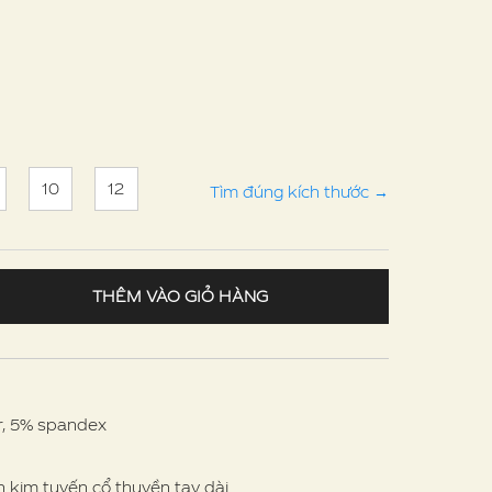
10
12
Tìm đúng kích thước
→
THÊM VÀO GIỎ HÀNG
r, 5% spandex
en kim tuyến cổ thuyền tay dài