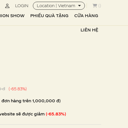
LOGIN
Location | Vietnam
(
)
HION SHOW
PHIẾU QUÀ TẶNG
CỬA HÀNG
LIÊN HỆ
0 đ
(-65.83%)
i đơn hàng trên 1,000,000 đ)
website sẽ được giảm
(-65.83%)