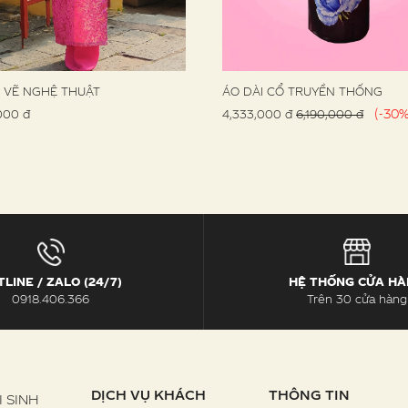
I VẼ NGHỆ THUẬT
ÁO DÀI CỔ TRUYỀN THỐNG
(-30%
000 đ
4,333,000 đ
6,190,000 đ
LINE / ZALO (24/7)
HỆ THỐNG CỬA H
0918.406.366
Trên 30 cửa hàng
DỊCH VỤ KHÁCH
THÔNG TIN
 SINH